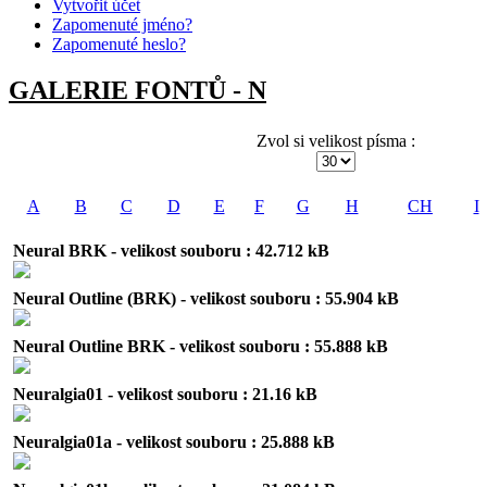
Vytvořit účet
Zapomenuté jméno?
Zapomenuté heslo?
GALERIE FONTŮ - N
Zvol si velikost písma :
A
B
C
D
E
F
G
H
CH
I
Neural BRK - velikost souboru : 42.712 kB
Neural Outline (BRK) - velikost souboru : 55.904 kB
Neural Outline BRK - velikost souboru : 55.888 kB
Neuralgia01 - velikost souboru : 21.16 kB
Neuralgia01a - velikost souboru : 25.888 kB