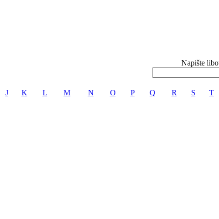
Napište libo
J
K
L
M
N
O
P
Q
R
S
T