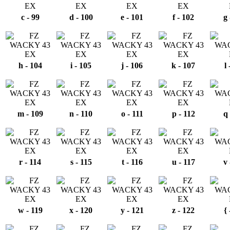
c - 99
d - 100
e - 101
f - 102
g 
h - 104
i - 105
j - 106
k - 107
l
m - 109
n - 110
o - 111
p - 112
q 
r - 114
s - 115
t - 116
u - 117
v 
w - 119
x - 120
y - 121
z - 122
{ 