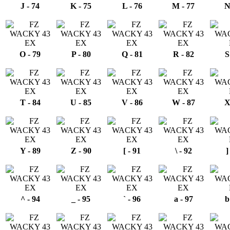
J - 74
K - 75
L - 76
M - 77
N
O - 79
P - 80
Q - 81
R - 82
S
T - 84
U - 85
V - 86
W - 87
X
Y - 89
Z - 90
[ - 91
\ - 92
]
^ - 94
_ - 95
` - 96
a - 97
b