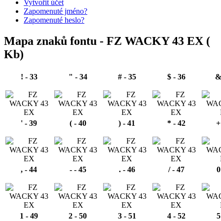
Vytvořit účet
Zapomenuté jméno?
Zapomenuté heslo?
Mapa znaků fontu -
FZ WACKY 43 EX
(
Kb)
! - 33
" - 34
# - 35
$ - 36
&
' - 39
( - 40
) - 41
* - 42
+
, - 44
- - 45
. - 46
/ - 47
0
1 - 49
2 - 50
3 - 51
4 - 52
5