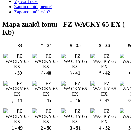
Vytvořit účet
Zapomenuté jméno?
Zapomenuté heslo?
Mapa znaků fontu -
FZ WACKY 65 EX
(
Kb)
! - 33
" - 34
# - 35
$ - 36
&
' - 39
( - 40
) - 41
* - 42
+
, - 44
- - 45
. - 46
/ - 47
0
1 - 49
2 - 50
3 - 51
4 - 52
5