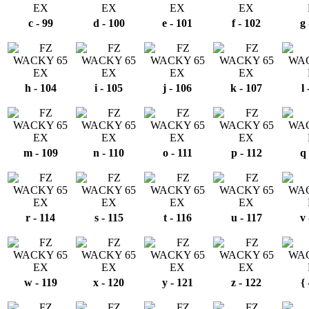
c - 99
d - 100
e - 101
f - 102
g 
h - 104
i - 105
j - 106
k - 107
l
m - 109
n - 110
o - 111
p - 112
q 
r - 114
s - 115
t - 116
u - 117
v 
w - 119
x - 120
y - 121
z - 122
{ 