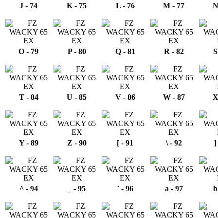
J - 74
K - 75
L - 76
M - 77
N
O - 79
P - 80
Q - 81
R - 82
S
T - 84
U - 85
V - 86
W - 87
X
Y - 89
Z - 90
[ - 91
\ - 92
]
^ - 94
_ - 95
` - 96
a - 97
b