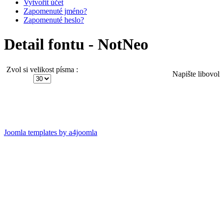
Vytvořit účet
Zapomenuté jméno?
Zapomenuté heslo?
Detail fontu - NotNeo
Zvol si velikost písma :
Napište libovol
Joomla templates by a4joomla