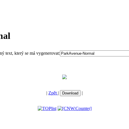
mal
ný text, který se má vygenerovat:
|
Zpět
|
|